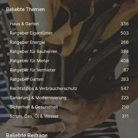
Beliebte Themen
Haus & Garten
336
Ratgeber Eigentümer
503
Ratgeber Energie
266
Ratgeber für Bauherren
384
Ratgeber für Mieter
408
Ratgeber für Vermieter
67
Ratgeber Garten
283
Rechtstipps & Verbraucherschutz
547
Sanierung & Modernisierung
223
Sicherheit & Gesundheit
210
Strom, Gas, Öl & Wasser
311
Beliebte Beiträge