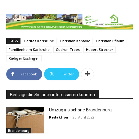
TAGS
Caritas Karlsruhe
Christian Kantolic
Christian Pflaum
Familienheim Karlsruhe
Gudrun Troes
Hubert Strecker
Rüdiger Esslinger
Facebook
Twitter
Beiträge die Sie auch interessieren könnten
Umzug ins schöne Brandenburg
Redaktion
-
25. April 2022
Brandenburg