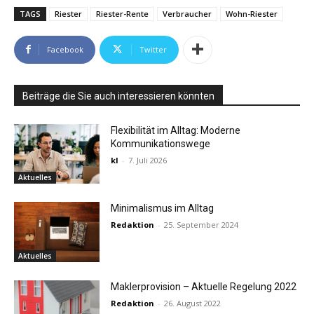
TAGS
Riester
Riester-Rente
Verbraucher
Wohn-Riester
Facebook
Twitter
Beiträge die Sie auch interessieren könnten
Flexibilität im Alltag: Moderne
Kommunikationswege
kl
-
7. Juli 2026
Aktuelles
Minimalismus im Alltag
Redaktion
-
25. September 2024
Aktuelles
Maklerprovision – Aktuelle Regelung 2022
Redaktion
-
26. August 2022