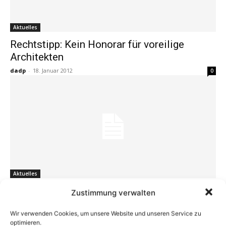
Aktuelles
Rechtstipp: Kein Honorar für voreilige
Architekten
dadp
-
18. Januar 2012
0
Aktuelles
Baurecht: Stundensätze von Architekten frei
Zustimmung verwalten
verhandelbar
Wir verwenden Cookies, um unsere Website und unseren Service zu
dadp
-
16. September 2011
0
optimieren.