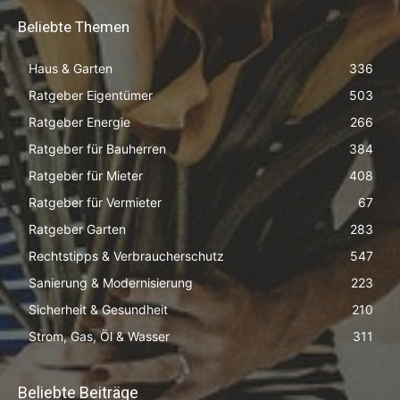
Beliebte Themen
Haus & Garten
336
Ratgeber Eigentümer
503
Ratgeber Energie
266
Ratgeber für Bauherren
384
Ratgeber für Mieter
408
Ratgeber für Vermieter
67
Ratgeber Garten
283
Rechtstipps & Verbraucherschutz
547
Sanierung & Modernisierung
223
Sicherheit & Gesundheit
210
Strom, Gas, Öl & Wasser
311
Beliebte Beiträge