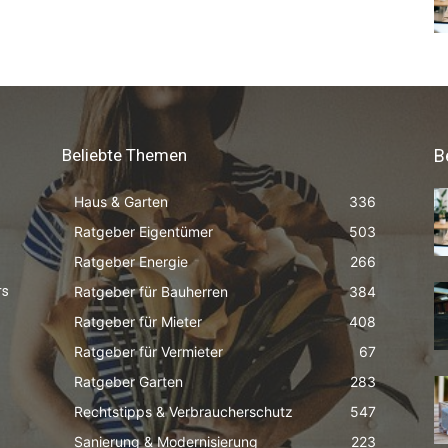
Beliebte Themen
B
Haus & Garten
336
Ratgeber Eigentümer
503
Ratgeber Energie
266
Ratgeber für Bauherren
384
rs
Ratgeber für Mieter
408
Ratgeber für Vermieter
67
Ratgeber Garten
283
Rechtstipps & Verbraucherschutz
547
Sanierung & Modernisierung
223