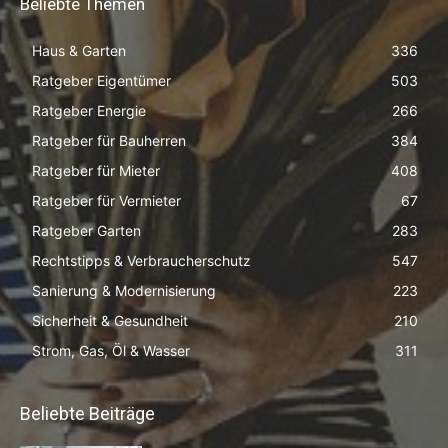
Beliebte Themen
Haus & Garten
336
Ratgeber Eigentümer
503
Ratgeber Energie
266
Ratgeber für Bauherren
384
Ratgeber für Mieter
408
Ratgeber für Vermieter
67
Ratgeber Garten
283
Rechtstipps & Verbraucherschutz
547
Sanierung & Modernisierung
223
Sicherheit & Gesundheit
210
Strom, Gas, Öl & Wasser
311
Beliebte Beiträge