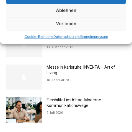
Buchtipp: «Oliven»
13. Januar 2021
Ablehnen
Vorlieben
Rechtstipp: Grundbucheinsicht nur bei
Cookie-Richtlinie
Datenschutzerklärung
impressum
berechtigtem Interesse
13. Oktober 2016
Messe in Karlsruhe: INVENTA – Art of
Living
18. Februar 2010
Flexibilität im Alltag: Moderne
Kommunikationswege
7. Juli 2026