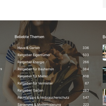
Beliebte Themen
B
Haus & Garten
336
Ratgeber Eigentümer
503
Ratgeber Energie
266
Ratgeber für Bauherren
384
rs
Ratgeber für Mieter
408
Ratgeber für Vermieter
67
Ratgeber Garten
283
Rechtstipps & Verbraucherschutz
547
Sanierung & Modernisierung
223