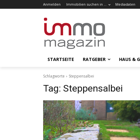
Anmelden
Immobilien suchen in …
Mediadaten
STARTSEITE
RATGEBER
HAUS & 
Schlagworte
Steppensalbei
Tag:
Steppensalbei