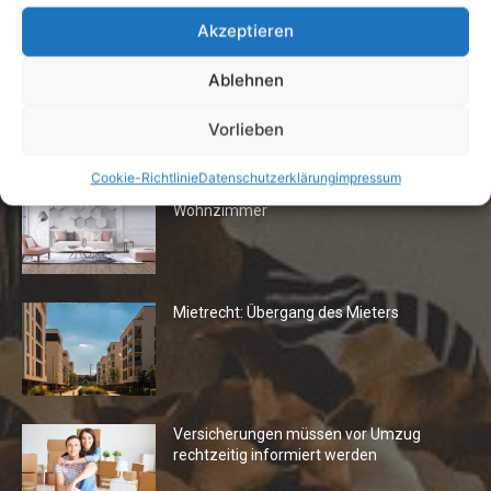
24. April 2019
Akzeptieren
Ablehnen
Vorlieben
Die Redaktion empfiehlt
Cookie-Richtlinie
Datenschutzerklärung
impressum
Fototapeten: Neuer Look fürs
Wohnzimmer
Mietrecht: Übergang des Mieters
Versicherungen müssen vor Umzug
rechtzeitig informiert werden