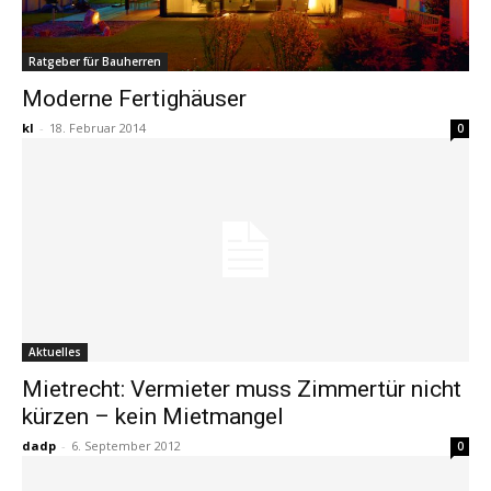
Ratgeber für Bauherren
Moderne Fertighäuser
kl
-
18. Februar 2014
0
Aktuelles
Mietrecht: Vermieter muss Zimmertür nicht
kürzen – kein Mietmangel
dadp
-
6. September 2012
0