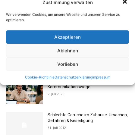
Zustimmung verwalten
15. Januar 2015
Buchtipp: «Das Hausreparatur-Buch»
Wir verwenden Cookies, um unsere Website und unseren Service zu
optimieren.
17. August 2009
Akzeptieren
Rechtstipp: Grundbucheinsicht nur bei
Ablehnen
berechtigtem Interesse
13. Oktober 2016
Vorlieben
Cookie-Richtlinie
Datenschutzerklärung
impressum
Flexibilität im Alltag: Moderne
Kommunikationswege
7. Juli 2026
Schlechte Gerüche im Zuhause: Ursachen,
Gefahren & Beseitigung
31. Juli 2012