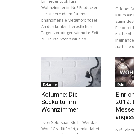
Ein neuer Look fürs
Wohnzimmer im Nu? Entdecken
Offenes W
Sie unsere Ideen für eine
Kaum ein 
phänomenale Metamorphose!
zumindes
An den kühlen, herbstlichen
Essbereic
Tagen verbringen wir mehr Zeit
Küche oh
zu Hause. Wenn wir also...
ineinande
auch die o
Kolumne
Köln
Kolumne: Die
Einric
Subkultur im
2019: 
Wohnzimmer
Messe
anges
- von Sebastian Stoll - Wer das
Wort "Graffiti" hört, denkt dabei
Auf Köln