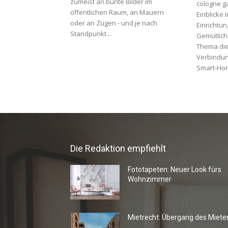
zumeist an bunte Bilder im
cologne g
öffentlichen Raum, an Mauern
Einblicke i
oder an Zügen - und je nach
Einrichtun
Standpunkt...
Gemütlichk
Thema dies
Verbindun
Smart-Hom
Die Redaktion empfiehlt
Fototapeten: Neuer Look fürs
Wohnzimmer
Mietrecht: Übergang des Miete