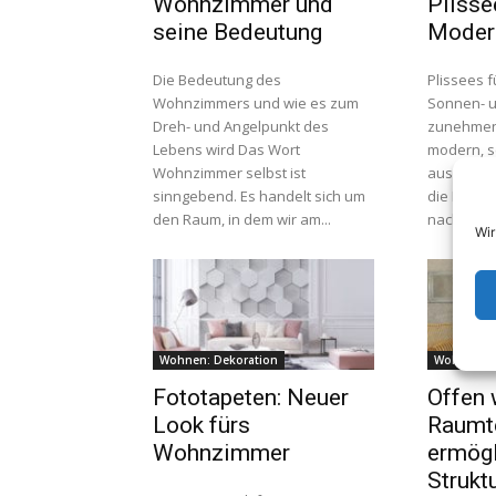
Wohnzimmer und
Plisse
seine Bedeutung
Modern
Die Bedeutung des
Plissees f
Wohnzimmers und wie es zum
Sonnen- u
Dreh- und Angelpunkt des
zunehmend
Lebens wird Das Wort
modern, 
Wohnzimmer selbst ist
aus und wi
sinngebend. Es handelt sich um
die Raumw
den Raum, in dem wir am...
nachdem fü
Wir
Wohnen: Dekoration
Wohnen: I
Fototapeten: Neuer
Offen
Look fürs
Raumte
Wohnzimmer
ermögl
Strukt