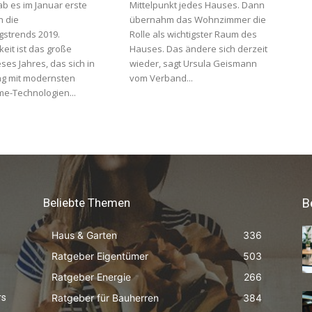
ab es im Januar erste
Mittelpunkt jedes Hauses. Dann
n die
übernahm das Wohnzimmer die
gstrends 2019.
Rolle als wichtigster Raum des
eit ist das große
Hauses. Das ändere sich derzeit
es Jahres, das sich in
wieder, sagt Ursula Geismann
g mit modernsten
vom Verband...
e-Technologien...
Beliebte Themen
B
Haus & Garten
336
Ratgeber Eigentümer
503
Ratgeber Energie
266
Ratgeber für Bauherren
384
rs