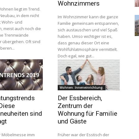
Wohnzimmers
ohnen liegt im Trend.
Neubau, in dem nicht
Im Wohnzimmer kann die ganze
t Wohn- und
Familie gemeinsam entspannen,
h, meist auch noch die
sich austauschen und viel Spaß
ne Trennwände
haben. Umso wichtiger ist es,
r übergehen. Oft sind
dass genau dieser Ort eine
beren...
Wohlfühlatmosphäre vermittelt.
Doch egal, wie gut...
Wohnen: Inneneinrichtung.
htungstrends
Der Essbereich,
Diese
Zentrum der
neuheiten sind
Wohnung für Familie
agt
und Gäste
er Möbelmesse imm
Früher war der Esstisch der