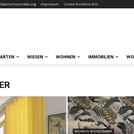
Datenschutzerklärung
impressum
Cookie-Richtlinie (EU)
GARTEN
WISSEN
WOHNEN
IMMOBILIEN
WO
ER
WOHNEN: WOHNZIMMER