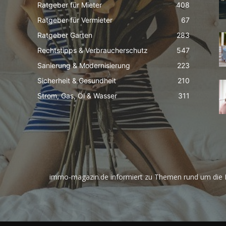
Ratgeber für Mieter
408
Ratgeber für Vermieter
67
Ratgeber Garten
283
Rechtstipps & Verbraucherschutz
547
Sanierung & Modernisierung
223
Sicherheit & Gesundheit
210
Strom, Gas, Öl & Wasser
311
immo-magazin.de informiert zu Themen rund um die I