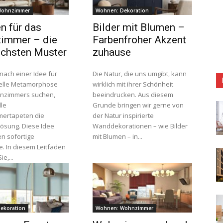
Wohnzimmer
Wohnen: Dekoration
n für das
Bilder mit Blumen –
immer – die
Farbenfroher Akzent
schsten Muster
zuhause
nach einer Idee für
Die Natur, die uns umgibt, kann
elle Metamorphose
wirklich mit ihrer Schönheit
hnzimmers suchen,
beeindrucken. Aus diesem
lle
Grunde bringen wir gerne von
ertapeten die
der Natur inspirierte
Lösung. Diese Idee
Wanddekorationen – wie Bilder
en sofortige
mit Blumen – in...
e. In diesem Leitfaden
e,...
ekoration
Wohnen: Wohnzimmer