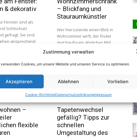
e am Fenster:
Wohnzimmerschrank
 & dekorativ
– Blickfang und
Stauraumkünstler
ür Fenster sind als
nd Sichtschutz
Wer hierzulande einen Blick in
 gefragt. Sie sind
Wohnzimmer wirft, der findet
sehen ansprechend
dort häufig ein ähnliches Bild
rken sich positiv auf
vor. Denn die großen Trends in
Zustimmung verwalten
irkung aus. Je
der Möbelbranche verlaufen
r welchen Stoff...
häufig sehr einheitlich und das
 verwenden Cookies, um unsere Website und unseren Service zu optimieren.
schlägt...
Akzeptieren
Ablehnen
Vorlieben
Cookie-Richtlinie
Datenschutzerklärung
impressum
nneneinrichtung.
Wohnen: Dekoration
 wohnen –
Tapetenwechsel
iler
gefällig? Tipps zur
ichen flexible
schnellen
uren
Umgestaltung des