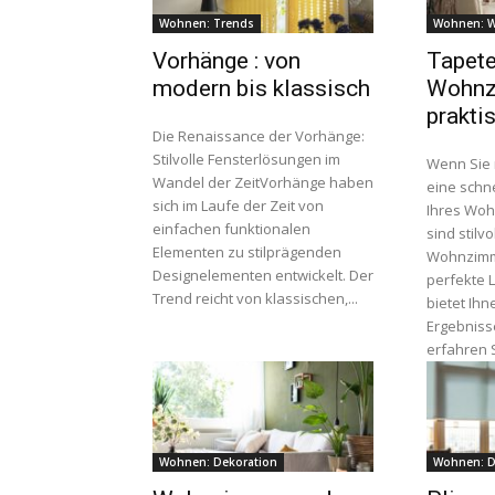
Wohnen: Trends
Wohnen: 
Vorhänge : von
Tapete
modern bis klassisch
Wohnz
prakti
Die Renaissance der Vorhänge:
Stilvolle Fensterlösungen im
Wenn Sie 
Wandel der ZeitVorhänge haben
eine schn
sich im Laufe der Zeit von
Ihres Wo
einfachen funktionalen
sind stilvo
Elementen zu stilprägenden
Wohnzimm
Designelementen entwickelt. Der
perfekte 
Trend reicht von klassischen,...
bietet Ihn
Ergebniss
erfahren Si
Wohnen: Dekoration
Wohnen: D