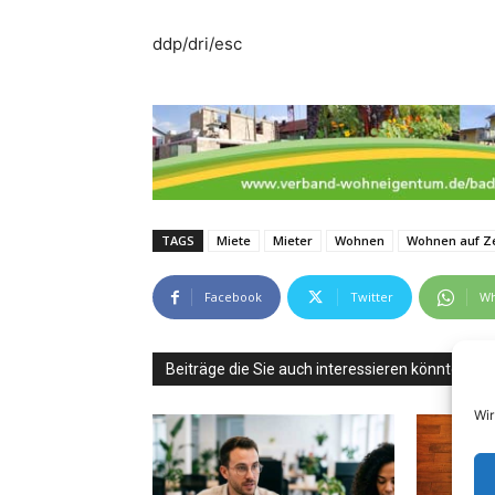
ddp/dri/esc
TAGS
Miete
Mieter
Wohnen
Wohnen auf Ze
Facebook
Twitter
Wh
Beiträge die Sie auch interessieren könnten
Wir