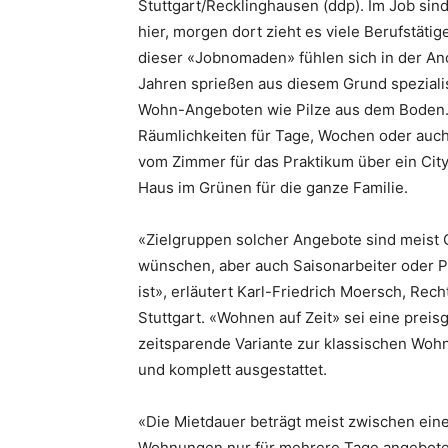
Stuttgart/Recklinghausen (ddp). Im Job sind 
hier, morgen dort zieht es viele Berufstätig
dieser «Jobnomaden» fühlen sich in der Ano
Jahren sprießen aus diesem Grund spezialis
Wohn-Angeboten wie Pilze aus dem Boden.
Räumlichkeiten für Tage, Wochen oder auch
vom Zimmer für das Praktikum über ein Cit
Haus im Grünen für die ganze Familie.
«Zielgruppen solcher Angebote sind meist 
wünschen, aber auch Saisonarbeiter oder Pr
ist», erläutert Karl-Friedrich Moersch, Re
Stuttgart. «Wohnen auf Zeit» sei eine prei
zeitsparende Variante zur klassischen Wo
und komplett ausgestattet.
«Die Mietdauer beträgt meist zwischen ei
Wohnungen nur für mehrere Tage angeboten»