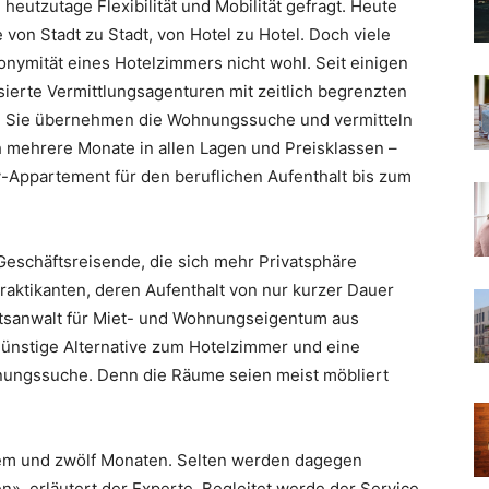
heutzutage Flexibilität und Mobilität gefragt. Heute
e von Stadt zu Stadt, von Hotel zu Hotel. Doch viele
nymität eines Hotelzimmers nicht wohl. Seit einigen
ierte Vermittlungsagenturen mit zeitlich begrenzten
 Sie übernehmen die Wohnungssuche und vermitteln
 mehrere Monate in allen Lagen und Preisklassen –
y-Appartement für den beruflichen Aufenthalt bis zum
Geschäftsreisende, die sich mehr Privatsphäre
aktikanten, deren Aufenthalt von nur kurzer Dauer
chtsanwalt für Miet- und Wohnungseigentum aus
sgünstige Alternative zum Hotelzimmer und eine
hnungssuche. Denn die Räume seien meist möbliert
nem und zwölf Monaten. Selten werden dagegen
, erläutert der Experte. Begleitet werde der Service