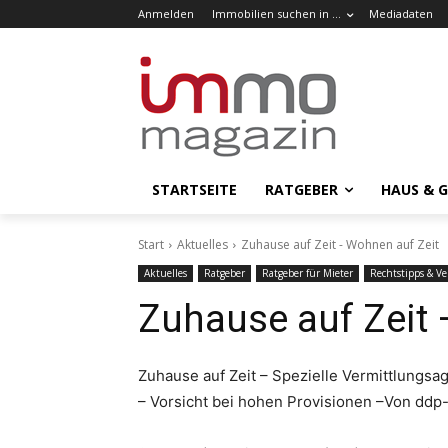
Anmelden
Immobilien suchen in …
Mediadaten
STARTSEITE
RATGEBER
HAUS & 
Start
Aktuelles
Zuhause auf Zeit - Wohnen auf Zeit
Aktuelles
Ratgeber
Ratgeber für Mieter
Rechtstipps & V
Zuhause auf Zeit 
Zuhause auf Zeit – Spezielle Vermittlungsa
– Vorsicht bei hohen Provisionen –Von ddp