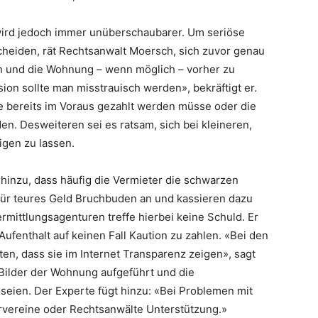
wird jedoch immer unüberschaubarer. Um seriöse
heiden, rät Rechtsanwalt Moersch, sich zuvor genau
en und die Wohnung – wenn möglich – vorher zu
ion sollte man misstrauisch werden», bekräftigt er.
e bereits im Voraus gezahlt werden müsse oder die
en. Desweiteren sei es ratsam, sich bei kleineren,
gen zu lassen.
hinzu, dass häufig die Vermieter die schwarzen
n für teures Geld Bruchbuden an und kassieren dazu
ermittlungsagenturen treffe hierbei keine Schuld. Er
ufenthalt auf keinen Fall Kaution zu zahlen. «Bei den
ten, dass sie im Internet Transparenz zeigen», sagt
e Bilder der Wohnung aufgeführt und die
eien. Der Experte fügt hinzu: «Bei Problemen mit
ervereine oder Rechtsanwälte Unterstützung.»