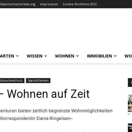
Datenschutzerklärung
impressum
Cookie-Richtlinie (EU)
GARTEN
WISSEN
WOHNEN
IMMOBILIEN
WO
erbraucherschutz
Spezialthemen
– Wohnen auf Zeit
genturen bieten zeitlich begrenzte Wohnmöglichkeiten
-Korrespondentin Dania Ringeisen–