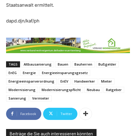
Staatsanwalt ermittelt.
dapd.djn/kaf/ph
TAGS
Altbausanierung
Bauen
Bauherren
Bußgelder
EnEG
Energie
Energieeinsparungsgesetz
Energieeinsparverordnung
EnEV
Handwerker
Mieter
Modernisierung
Modernisierungspflicht
Neubau
Ratgeber
Sanierung
Vermieter
Facebook
Twitter
Beiträge die Sie auch interessieren könnten