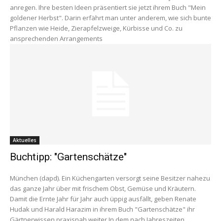
anregen. Ihre besten Ideen präsentiert sie jetzt ihrem Buch "Mein
goldener Herbst". Darin erfährt man unter anderem, wie sich bunte
Pflanzen wie Heide, Zierapfelzweige, Kürbisse und Co. zu
ansprechenden Arrangements
Aktuelles
Buchtipp: "Gartenschätze"
München (dapd). Ein Küchengarten versorgt seine Besitzer nahezu
das ganze Jahr über mit frischem Obst, Gemüse und Kräutern.
Damit die Ernte Jahr für Jahr auch üppig ausfällt, geben Renate
Hudak und Harald Harazim in ihrem Buch "Gartenschätze" ihr
Gärtnerwissen praxisnah weiter.In dem nach Jahreszeiten