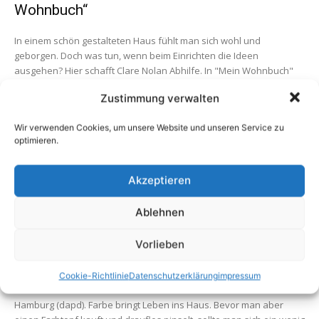
Wohnbuch“
In einem schön gestalteten Haus fühlt man sich wohl und
geborgen. Doch was tun, wenn beim Einrichten die Ideen
ausgehen? Hier schafft Clare Nolan Abhilfe. In "Mein Wohnbuch"
präsentiert...
Zustimmung verwalten
Wir verwenden Cookies, um unsere Website und unseren Service zu
optimieren.
Akzeptieren
Ablehnen
Aktuelles
Vorlieben
Buchtipps: So setzt man Farbe in der
Wohnung richtig ein
Cookie-Richtlinie
Datenschutzerklärung
impressum
Hamburg (dapd). Farbe bringt Leben ins Haus. Bevor man aber