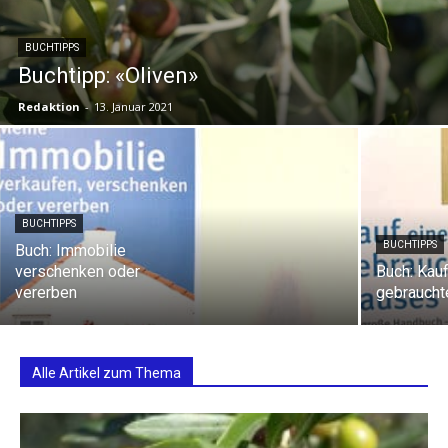
BUCHTIPPS
Buchtipp: «Oliven»
Redaktion
-
13. Januar 2021
BUCHTIPPS
BUCHTIPPS
Buch: Immobilie
verschenken oder
Buch: Kau
vererben
gebrauch
Alle Artikel zum Thema