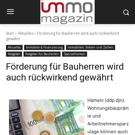
Start
Aktuelles
Förderung für Bauherren wird auch rückwirkend
gewährt
Aktuelles
Immobilie & Finanzierung
Immobilien: Fakten und Zahlen
Ratgeber
Ratgeber für Bauherren
Spezialthemen
Förderung für Bauherren wird
auch rückwirkend gewährt
Hameln (ddp.djn).
Wohnungsbaupräm
ie und
Arbeitnehmersparz
ulage können auch