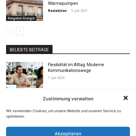
Wärmepumpen
Redaktion
-
5. Juli 2021
Ratgeber Energie
BELIEBTE BEITRÄGE
Flexibilität im Alltag: Moderne
Kommunikationswege
7. Juli 2026
Zustimmung verwalten
Vorteile des Carport mit Sonnenschutz
31. Mai 2025
Wir verwenden Cookies, um unsere Website und unseren Service zu
optimieren.
Akzeptieren
Sommerterrasse 2025: Individuell &