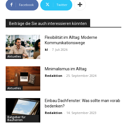
Facebook
Twitter
Beiträge die Sie auch interessieren könnten
Flexibilität im Alltag: Moderne
Kommunikationswege
kl
-
7. Juli 2026
Aktuelles
Minimalismus im Alltag
Redaktion
-
25. September 2024
Aktuelles
Einbau Dachfenster: Was sollte man vorab
bedenken?
Redaktion
-
14. September 2023
Ratgeber für
Bauherren