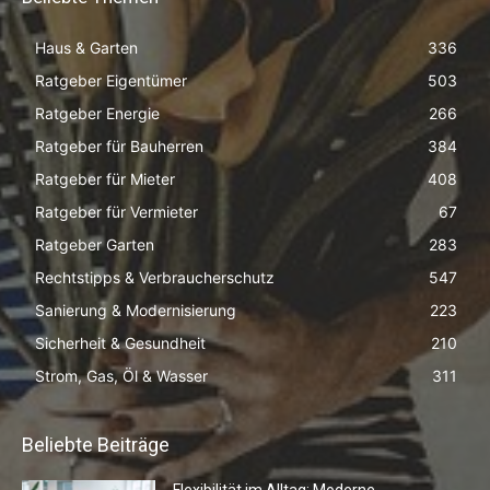
Haus & Garten
336
Ratgeber Eigentümer
503
Ratgeber Energie
266
Ratgeber für Bauherren
384
Ratgeber für Mieter
408
Ratgeber für Vermieter
67
Ratgeber Garten
283
Rechtstipps & Verbraucherschutz
547
Sanierung & Modernisierung
223
Sicherheit & Gesundheit
210
Strom, Gas, Öl & Wasser
311
Beliebte Beiträge
Flexibilität im Alltag: Moderne