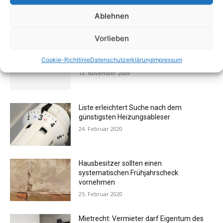
Ablehnen
AKTUELL BELIEBTE BEITRÄGE (7 TAGE)
Vorlieben
FOTOGALERIE: Einrichtung – Die
Cookie-Richtlinie
Datenschutzerklärung
impressum
Messehits der imm cologne 2009
13. November 2009
Liste erleichtert Suche nach dem
günstigsten Heizungsableser
24. Februar 2020
Hausbesitzer sollten einen
systematischen Frühjahrscheck
vornehmen
25. Februar 2020
Mietrecht: Vermieter darf Eigentum des