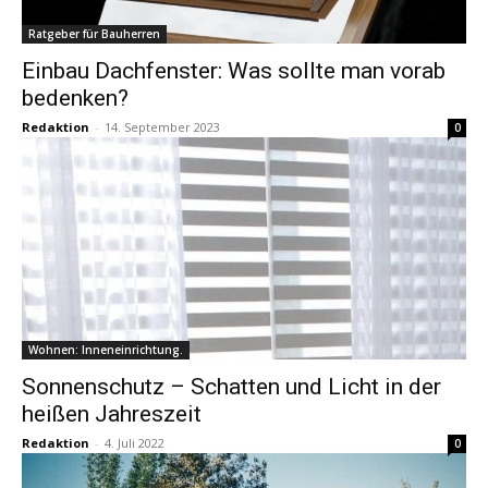
Ratgeber für Bauherren
Einbau Dachfenster: Was sollte man vorab
bedenken?
Redaktion
-
14. September 2023
0
Wohnen: Inneneinrichtung.
Sonnenschutz – Schatten und Licht in der
heißen Jahreszeit
Redaktion
-
4. Juli 2022
0