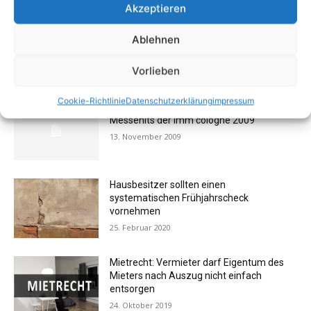
Akzeptieren
Ablehnen
Vorlieben
AKTUELL BELIEBTE BEITRÄGE (7 TAGE)
Cookie-Richtlinie
Datenschutzerklärung
impressum
FOTOGALERIE: Einrichtung – Die
Messehits der imm cologne 2009
13. November 2009
Hausbesitzer sollten einen
systematischen Frühjahrscheck
vornehmen
25. Februar 2020
Mietrecht: Vermieter darf Eigentum des
Mieters nach Auszug nicht einfach
entsorgen
24. Oktober 2019