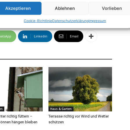
ämmung
Feuchtigkeit
Fledermäuse
Hausfassaden
Akzeptieren
Ablehnen
Vorlieben
Schwalben
Specht
Verband Privater Bauherren (VPB)
Cookie-Richtlinie
Datenschutzerklärung
impressum
atsApp
Linkedin
Email
en
Haus & Garten
ter richtig füttern –
Terrasse richtig vor Wind und Wetter
können hängen bleiben
schützen