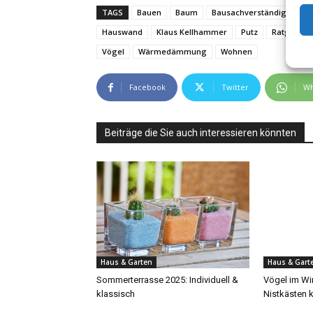
TAGS
Bauen
Baum
Bausachverständige
D
Hauswand
Klaus Kellhammer
Putz
Ratgeber
Vögel
Wärmedämmung
Wohnen
Facebook
Twitter
Wh
Beiträge die Sie auch interessieren könnten
Haus & Garten
Haus & Gart
Sommerterrasse 2025: Individuell &
Vögel im Win
klassisch
Nistkästen 