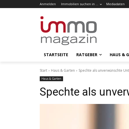
Anmelden
Immobilien suchen in …
Mediadaten
STARTSEITE
RATGEBER
HAUS & 
Start
Haus & Garten
Spechte als unverwünschte Un
Haus & Garten
Spechte als unve