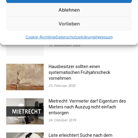
Ablehnen
AKTUELL BELIEBTE BEITRÄGE (7 TAGE)
Vorlieben
FOTOGALERIE: Einrichtung – Die
Cookie-Richtlinie
Datenschutzerklärung
impressum
Messehits der imm cologne 2009
13. November 2009
Hausbesitzer sollten einen
systematischen Frühjahrscheck
vornehmen
25. Februar 2020
Mietrecht: Vermieter darf Eigentum des
Mieters nach Auszug nicht einfach
entsorgen
24. Oktober 2019
Liste erleichtert Suche nach dem