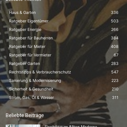
Haus & Garten
336
Ratgeber Eigentümer
503
Ratgeber Energie
266
Ratgeber für Bauherren
384
Ratgeber für Mieter
408
Ratgeber für Vermieter
67
Ratgeber Garten
283
Rechtstipps & Verbraucherschutz
547
Sanierung & Modernisierung
223
Sicherheit & Gesundheit
210
Strom, Gas, Öl & Wasser
311
Beliebte Beiträge
Flexibilität im Alltag: Moderne