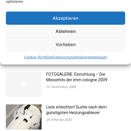
optimieren.
kl
-
13. Februar 2012
1
Akzeptieren
1
2
3
Ablehnen
Vorlieben
Cookie-Richtlinie
Datenschutzerklärung
impressum
AKTUELL BELIEBTE BEITRÄGE (7 TAGE)
FOTOGALERIE: Einrichtung – Die
Messehits der imm cologne 2009
13. November 2009
Liste erleichtert Suche nach dem
günstigsten Heizungsableser
24. Februar 2020