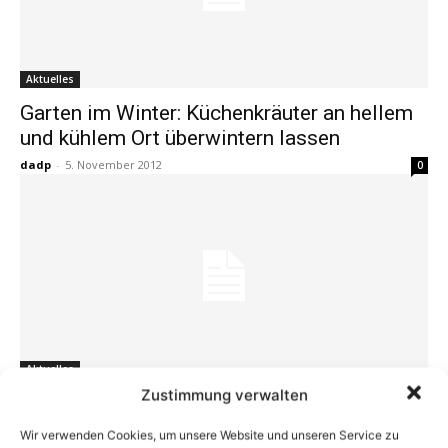
Aktuelles
Garten im Winter: Küchenkräuter an hellem
und kühlem Ort überwintern lassen
dadp
-
5. November 2012
0
Aktuelles
Zustimmung verwalten
Garten: Frost schadet Hyazinthen vor allem
in Kübeln
Wir verwenden Cookies, um unsere Website und unseren Service zu