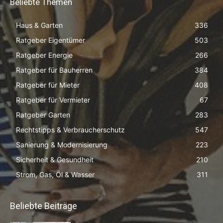
Beliebte Themen
Haus & Garten
336
Ratgeber Eigentümer
503
Ratgeber Energie
266
Ratgeber für Bauherren
384
Ratgeber für Mieter
408
Ratgeber für Vermieter
67
Ratgeber Garten
283
Rechtstipps & Verbraucherschutz
547
Sanierung & Modernisierung
223
Sicherheit & Gesundheit
210
Strom, Gas, Öl & Wasser
311
Beliebte Beiträge