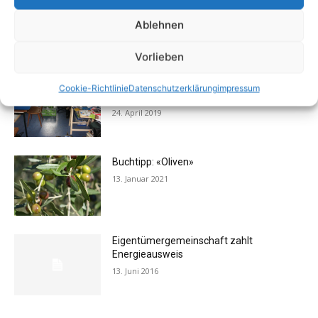
Schlechte Gerüche im Zuhause: Ursachen,
Gefahren & Beseitigung
Ablehnen
31. Juli 2012
Vorlieben
Vermieter aufgepasst: Wenn Mieter ihre
Cookie-Richtlinie
Datenschutzerklärung
impressum
Einrichtung zurücklassen
24. April 2019
Buchtipp: «Oliven»
13. Januar 2021
Eigentümergemeinschaft zahlt
Energieausweis
13. Juni 2016