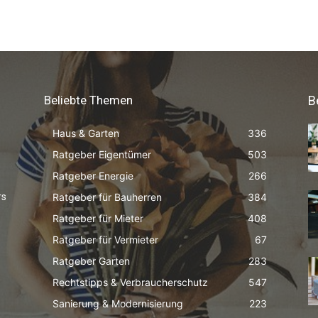
Beliebte Themen
B
Haus & Garten
336
Ratgeber Eigentümer
503
Ratgeber Energie
266
Ratgeber für Bauherren
384
rs
Ratgeber für Mieter
408
Ratgeber für Vermieter
67
Ratgeber Garten
283
Rechtstipps & Verbraucherschutz
547
Sanierung & Modernisierung
223