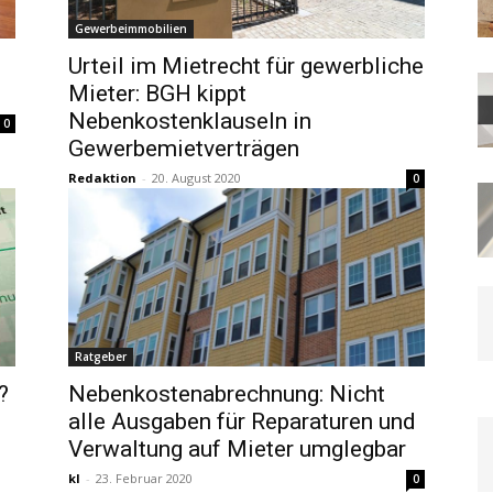
Gewerbeimmobilien
Urteil im Mietrecht für gewerbliche
Mieter: BGH kippt
Nebenkostenklauseln in
0
Gewerbemietverträgen
Redaktion
-
20. August 2020
0
Ratgeber
?
Nebenkostenabrechnung: Nicht
alle Ausgaben für Reparaturen und
Verwaltung auf Mieter umglegbar
kl
-
23. Februar 2020
0