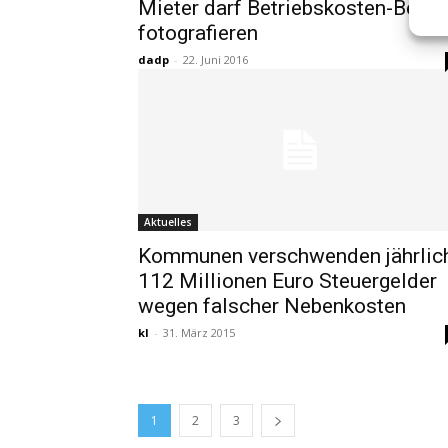
Mieter darf Betriebskosten-Beleg
fotografieren
dadp
-
22. Juni 2016
Aktuelles
Kommunen verschwenden jährlic
112 Millionen Euro Steuergelder
wegen falscher Nebenkosten
kl
-
31. März 2015
1
2
3