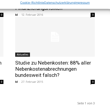
e
Gut gerüstet gegen fünf
Cookie-Richtlinie
Datenschutzerklärung
impressum
Finanzierungsrisiken
kl
-
12. Februar 2016
0
0
Aktuelles
h
Studie zu Nebenkosten: 88% aller
Nebenkostenabrechnungen
bundesweit falsch?
kl
-
27. Februar 2015
0
0
Seite 1 von 3