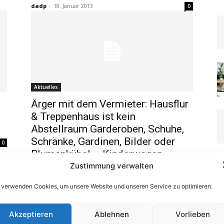
dadp
-
18. Januar 2013
0
Aktuelles
Ärger mit dem Vermieter: Hausflur
& Treppenhaus ist kein
Abstellraum Garderoben, Schuhe,
Schränke, Gardinen, Bilder oder
0
Blumenkübel – Kinderwagen
schon!
Zustimmung verwalten
dadp
-
23. Oktober 2012
0
 verwenden Cookies, um unsere Website und unseren Service zu optimieren.
Akzeptieren
Ablehnen
Vorlieben