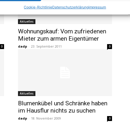
Cookie-Richtlinie
Datenschutzerklärung
impressum
Aktuelles
Wohnungskauf: Vom zufriedenen
Mieter zum armen Eigentümer
dadp
-
23. September 2011
0
0
Aktuelles
Blumenkübel und Schränke haben
im Hausflur nichts zu suchen
dadp
-
18. November 2009
0