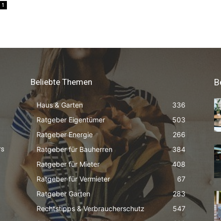
1
Beliebte Themen
B
Haus & Garten
336
Ratgeber Eigentümer
503
Ratgeber Energie
266
Ratgeber für Bauherren
384
rs
Ratgeber für Mieter
408
Ratgeber für Vermieter
67
Ratgeber Garten
283
Rechtstipps & Verbraucherschutz
547