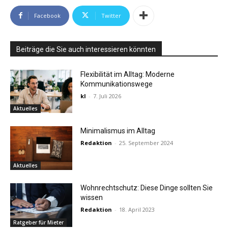
Facebook
Twitter
Beiträge die Sie auch interessieren könnten
Flexibilität im Alltag: Moderne
Kommunikationswege
kl
-
7. Juli 2026
Aktuelles
Minimalismus im Alltag
Redaktion
-
25. September 2024
Aktuelles
Wohnrechtschutz: Diese Dinge sollten Sie
wissen
Redaktion
-
18. April 2023
Ratgeber für Mieter