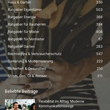
Haus & Garten
336
Ratgeber Eigentümer
503
Ratgeber Energie
266
Ratgeber für Bauherren
384
Ratgeber für Mieter
408
Ratgeber für Vermieter
67
Ratgeber Garten
283
Rechtstipps & Verbraucherschutz
547
Sanierung & Modernisierung
223
Sicherheit & Gesundheit
210
Strom, Gas, Öl & Wasser
311
Beliebte Beiträge
Flexibilität im Alltag: Moderne
Kommunikationswege