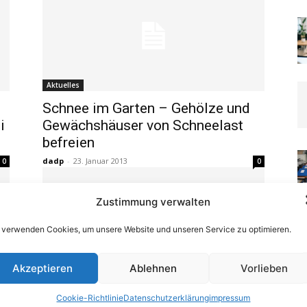
Aktuelles
Schnee im Garten – Gehölze und
i
Gewächshäuser von Schneelast
befreien
dadp
-
23. Januar 2013
0
0
Zustimmung verwalten
 verwenden Cookies, um unsere Website und unseren Service zu optimieren.
Akzeptieren
Ablehnen
Vorlieben
Aktuelles
Hausdächer müssen für
Cookie-Richtlinie
Datenschutzerklärung
impressum