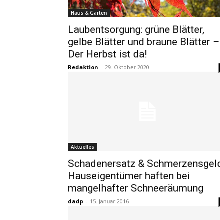
Haus & Garten
Laubentsorgung: grüne Blätter,
gelbe Blätter und braune Blätter –
Der Herbst ist da!
Redaktion
-
29. Oktober 2020
Aktuelles
Schadenersatz & Schmerzensgeld
Hauseigentümer haften bei
mangelhafter Schneeräumung
dadp
-
15. Januar 2016