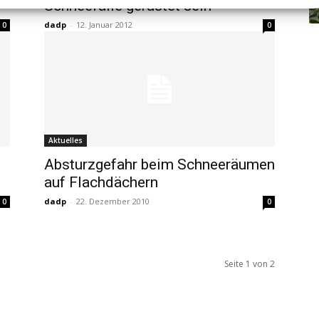
Schneefälle gerüstet sein
dadp
-
12. Januar 2012
0
0
Aktuelles
Absturzgefahr beim Schneeräumen
auf Flachdächern
dadp
-
22. Dezember 2010
0
0
Seite 1 von 2