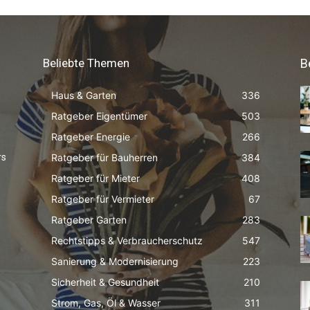
Beliebte Themen
B
Haus & Garten
336
Ratgeber Eigentümer
503
Ratgeber Energie
266
Ratgeber für Bauherren
384
rs
Ratgeber für Mieter
408
Ratgeber für Vermieter
67
Ratgeber Garten
283
Rechtstipps & Verbraucherschutz
547
Sanierung & Modernisierung
223
Sicherheit & Gesundheit
210
Strom, Gas, Öl & Wasser
311