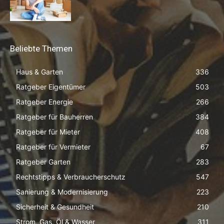
Beliebte Themen
Haus & Garten
336
Ratgeber Eigentümer
503
Ratgeber Energie
266
Ratgeber für Bauherren
384
Ratgeber für Mieter
408
Ratgeber für Vermieter
67
Ratgeber Garten
283
Rechtstipps & Verbraucherschutz
547
Sanierung & Modernisierung
223
Sicherheit & Gesundheit
210
Strom, Gas, Öl & Wasser
311