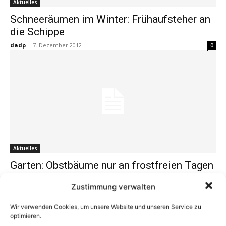
Aktuelles
Schneeräumen im Winter: Frühaufsteher an
die Schippe
dadp
-
7. Dezember 2012
0
Aktuelles
Garten: Obstbäume nur an frostfreien Tagen
pflanzen – Drahthosen schützen den jungen
Zustimmung verwalten
Stamm des Baums
dadp
-
7. Dezember 2012
0
Wir verwenden Cookies, um unsere Website und unseren Service zu
optimieren.