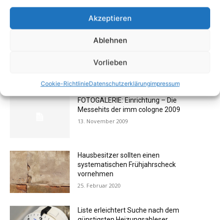
Akzeptieren
1
2
3
Ablehnen
Vorlieben
AKTUELL BELIEBTE BEITRÄGE (7 TAGE)
Cookie-Richtlinie
Datenschutzerklärung
impressum
FOTOGALERIE: Einrichtung – Die
Messehits der imm cologne 2009
13. November 2009
Hausbesitzer sollten einen
systematischen Frühjahrscheck
vornehmen
25. Februar 2020
Liste erleichtert Suche nach dem
günstigsten Heizungsableser