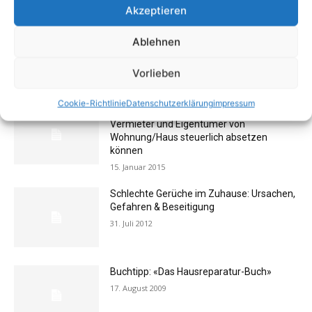
Akzeptieren
Liste erleichtert Suche nach dem
Ablehnen
günstigsten Heizungsableser
24. Februar 2020
Vorlieben
Cookie-Richtlinie
Datenschutzerklärung
impressum
Finanztipp Steuererklärung: Was
Vermieter und Eigentümer von
Wohnung/Haus steuerlich absetzen
können
15. Januar 2015
Schlechte Gerüche im Zuhause: Ursachen,
Gefahren & Beseitigung
31. Juli 2012
Buchtipp: «Das Hausreparatur-Buch»
17. August 2009