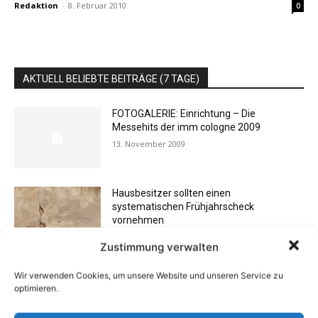
Redaktion
-
8. Februar 2010
0
AKTUELL BELIEBTE BEITRÄGE (7 TAGE)
FOTOGALERIE: Einrichtung – Die
Messehits der imm cologne 2009
13. November 2009
Hausbesitzer sollten einen
systematischen Frühjahrscheck
vornehmen
25. Februar 2020
Zustimmung verwalten
Mietrecht: Vermieter darf Eigentum des
Wir verwenden Cookies, um unsere Website und unseren Service zu
Mieters nach Auszug nicht einfach
optimieren.
entsorgen
24. Oktober 2019