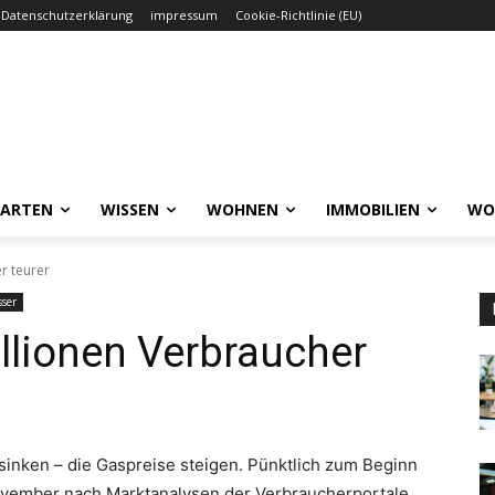
Datenschutzerklärung
impressum
Cookie-Richtlinie (EU)
GARTEN
WISSEN
WOHNEN
IMMOBILIEN
WO
r teurer
sser
illionen Verbraucher
nken – die Gaspreise steigen. Pünktlich zum Beginn
vember nach Marktanalysen der Verbraucherportale