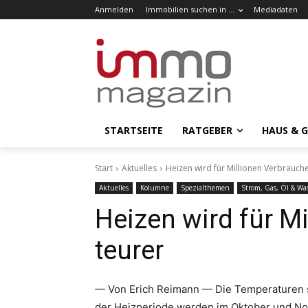
Anmelden
Immobilien suchen in …
Mediadaten
STARTSEITE
RATGEBER
HAUS & 
Start
Aktuelles
Heizen wird für Millionen Verbrauche
Aktuelles
Kolumne
Spezialthemen
Strom, Gas, Öl & Wa
Heizen wird für M
teurer
— Von Erich Reimann — Die Temperaturen si
der Heizperiode werden im Oktober und No