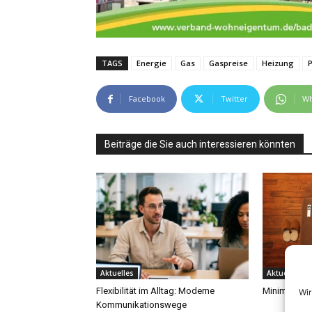
TAGS
Energie
Gas
Gaspreise
Heizung
P
Facebook
Twitter
Wh
Beiträge die Sie auch interessieren könnten
Aktuelles
Aktuelles
Flexibilität im Alltag: Moderne
Minimalismu
Wir
Kommunikationswege