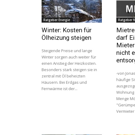
Ratgeber Energie
Ratgeber f
Winter: Kosten für
Mietre
Ölheizung steigen
darf E
Mieter
Steigende Preise und lange
nicht 
Winter sorgen auch weiter für
entsor
einen Anstieg der Heizkosten.
Besonders stark steigen sie in
-von Jona
zentral mit Öl beheizten
häufige Si
Häusern. Bei Erdgas und
ausgezoge
Fernwärme ist der...
Wohnung 
Menge Mö
"Gerümpel
Vermieter j