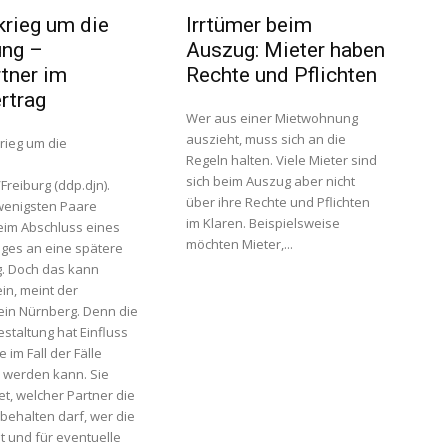
rieg um die
Irrtümer beim
ng –
Auszug: Mieter haben
tner im
Rechte und Pflichten
rtrag
Wer aus einer Mietwohnung
auszieht, muss sich an die
Regeln halten. Viele Mieter sind
sich beim Auszug aber nicht
reiburg (ddp.djn).
über ihre Rechte und Pflichten
wenigsten Paare
im Klaren. Beispielsweise
im Abschluss eines
möchten Mieter,...
ages an eine spätere
. Doch das kann
ein, meint der
ein Nürnberg. Denn die
staltung hat Einfluss
e im Fall der Fälle
 werden kann. Sie
t, welcher Partner die
ehalten darf, wer die
t und für eventuelle