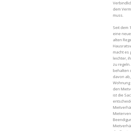
Verbindli
dem Verm
muss.
Seit dem 1
eine neue 
alten Reg
Hausratsv
macht es 
leichter, 
zu regeln
behalten 
davon ab,
Wohnung is
den Mietv
ist die Sac
entscheid
Mietverhäl
Mieterver
Beendigu
Mietverhäl