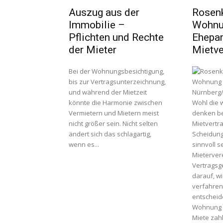
Auszug aus der
Rosenk
Immobilie –
Wohnu
Pflichten und Rechte
Ehepar
der Mieter
Mietve
Bei der Wohnungsbesichtigung,
bis zur Vertragsunterzeichnung,
und während der Mietzeit
Nürnberg/F
könnte die Harmonie zwischen
Wohl die 
Vermietern und Mietern meist
denken be
nicht größer sein. Nicht selten
Mietvertr
ändert sich das schlagartig,
Scheidung
wenn es...
sinnvoll s
Mieterver
Vertragsge
darauf, wi
verfahren
entscheide
Wohnung b
Miete zahl