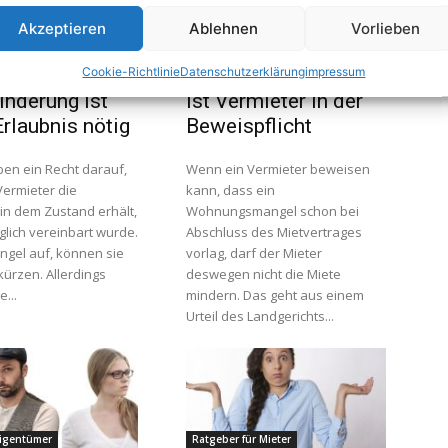
Akzeptieren
Ablehnen
Vorlieben
ür Mieter
Ratgeber für Mieter
Cookie-Richtlinie
Datenschutzerklärung
impressum
cht: Für
Bei Mietminderung
nderung ist
ist Vermieter in der
Erlaubnis nötig
Beweispflicht
ben ein Recht darauf,
Wenn ein Vermieter beweisen
Vermieter die
kann, dass ein
n dem Zustand erhält,
Wohnungsmangel schon bei
glich vereinbart wurde.
Abschluss des Mietvertrages
ngel auf, können sie
vorlag, darf der Mieter
kürzen. Allerdings
deswegen nicht die Miete
...
mindern. Das geht aus einem
Urteil des Landgerichts...
Eigentümer
Ratgeber für Mieter