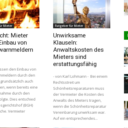
ür Mieter
Ratgeber für Mieter
cht: Mieter
Unwirksame
Einbau von
Klauseln:
warnmeldern
Anwaltskosten des
n
Mieters sind
erstattungsfähig
ssen den Einbau von
nmeldern durch den
- von Karl Lohmann - Bei einem
 grundsätzlich auch
Rechtsstreit um
en, wenn bereits eine
Schönheitsreparaturen muss
rnahme durch den
der Vermieter die Kosten des
olgte. Dies entschied
Anwalts des Mieters tragen,
sgerichtshof (BGH)
wenn die Schönheitsreparatur
ermieter
Vereinbarung unwirksam war.
Auf ein entsprechendes...