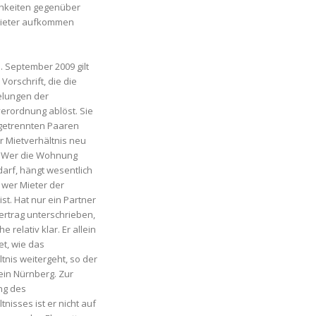
chkeiten gegenüber
ieter aufkommen
. September 2009 gilt
Vorschrift, die die
elungen der
erordnung ablöst. Sie
getrennten Paaren
ihr Mietverhältnis neu
. Wer die Wohnung
darf, hängt wesentlich
 wer Mieter der
t. Hat nur ein Partner
ertrag unterschrieben,
he relativ klar. Er allein
et, wie das
tnis weitergeht, so der
ein Nürnberg. Zur
ng des
tnisses ist er nicht auf