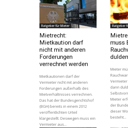
Ratgeber für Mieter
Ratgeber f
Mietrecht:
Mietre
Mietkaution darf
muss 
nicht mit anderen
Rauch
Forderungen
dulde
verrechnet werden
Mieter mü
Rauchwar
Mietkautionen darf der
Vermieter
Vermieter nicht mit anderen
dann duld
Forderungen außerhalb des
Selbstvo
Mietverhältnisses verrechnen.
Mieter erf
Das hat der Bundesgerichtshof
der Bunde
(BGH) bereits in einem 2012
dieser Woche. V
veröffentlichten Urteil
besteht...
klargestellt. Deswegen muss ein
Vermieter aus...