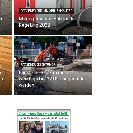
RATGEBER FÜR IMMOBILIENKÄUFER
n
Maklerprovision – Aktuelle
Regelung 2022
RATGEBER EIGENTÜMER
t
rd
Baustelle: Baulärm muss
im
werktags bis 22.00 Uhr geduldet
werden