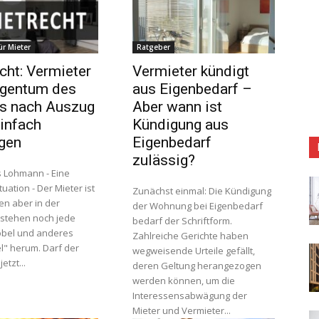
ür Mieter
Ratgeber
cht: Vermieter
Vermieter kündigt
igentum des
aus Eigenbedarf –
s nach Auszug
Aber wann ist
einfach
Kündigung aus
gen
Eigenbedarf
zulässig?
s Lohmann - Eine
tuation - Der Mieter ist
Zunächst einmal: Die Kündigung
n aber in der
der Wohnung bei Eigenbedarf
stehen noch jede
bedarf der Schriftform.
bel und anderes
Zahlreiche Gerichte haben
" herum. Darf der
wegweisende Urteile gefällt,
etzt...
deren Geltung herangezogen
werden können, um die
Interessensabwägung der
Mieter und Vermieter...