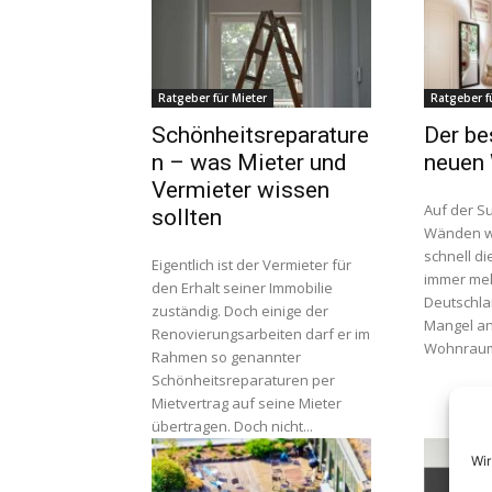
Ratgeber für Mieter
Ratgeber f
Schönheitsreparature
Der be
n – was Mieter und
neuen
Vermieter wissen
Auf der S
sollten
Wänden w
schnell di
Eigentlich ist der Vermieter für
immer meh
den Erhalt seiner Immobilie
Deutschla
zuständig. Doch einige der
Mangel an
Renovierungsarbeiten darf er im
Wohnraum.
Rahmen so genannter
Schönheitsreparaturen per
Mietvertrag auf seine Mieter
übertragen. Doch nicht...
Wir