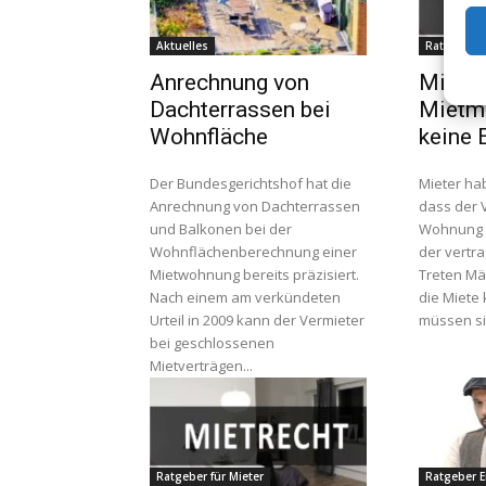
Aktuelles
Ratgeber f
Anrechnung von
Mietre
Dachterrassen bei
Mietmi
Wohnfläche
keine 
Der Bundesgerichtshof hat die
Mieter ha
Anrechnung von Dachterrassen
dass der 
und Balkonen bei der
Wohnung i
Wohnflächenberechnung einer
der vertra
Mietwohnung bereits präzisiert.
Treten Mä
Nach einem am verkündeten
die Miete 
Urteil in 2009 kann der Vermieter
müssen sie
bei geschlossenen
Mietverträgen...
Ratgeber für Mieter
Ratgeber 